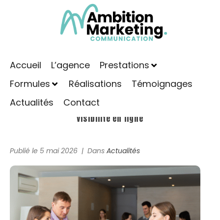
Accueil
L’agence
Prestations
Formules
Réalisations
Témoignages
Actualités
Contact
Agence marketing digital : développez votre
visibilité en ligne
Publié le
5 mai 2026
Dans
Actualités