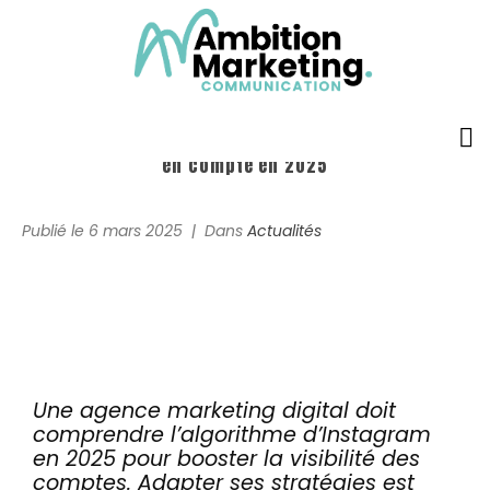
Algorithme Instagram : les critères clés à prendre
en compte en 2025
Accueil
Publié le
6 mars 2025
Dans
Actualités
L’agence
Prestations
Formules
Réalisations
Une agence marketing digital doit
comprendre l’algorithme d’Instagram
en 2025 pour booster la visibilité des
Témoignages
comptes. Adapter ses stratégies est