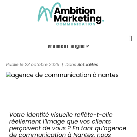
Identité visuelle et image perçue : êtes-vous
vraiment aligné ?
Accueil
Publié le
23 octobre 2025
Dans
Actualités
L’agence
Prestations
Formules
Réalisations
Votre identité visuelle reflète-t-elle
réellement l’image que vos clients
perçoivent de vous ? En tant qu’agence
Témoignages
de communication à Nantes, nous