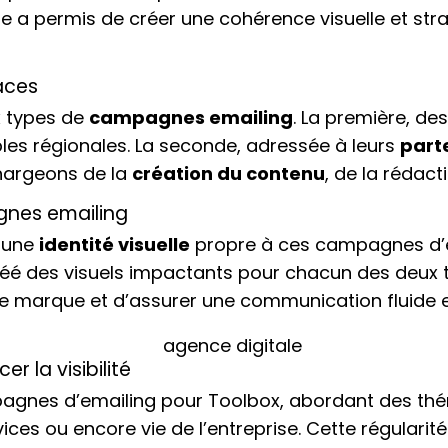
rme a permis de créer une cohérence visuelle et str
aces
x types de
campagnes emailing
. La première, de
les régionales. La seconde, adressée à leurs
part
hargeons de la
création du contenu
, de la rédact
gnes emailing
 une
identité visuelle
propre à ces campagnes d’em
réé des visuels impactants pour chacun des deux t
e marque et d’assurer une communication fluide 
 la visibilité
gnes d’emailing pour Toolbox, abordant des thémat
ices ou encore vie de l’entreprise. Cette régulari