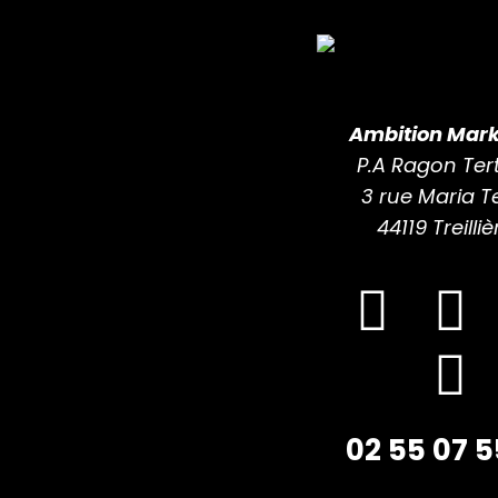
Ambition Mark
P.A Ragon Tert
3 rue Maria T
44119 Treilliè
02 55 07 5