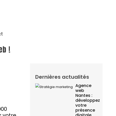
ct
eb !
Dernières actualités
Agence
web
Nantes :
développez
votre
000
présence
r votre
digitale