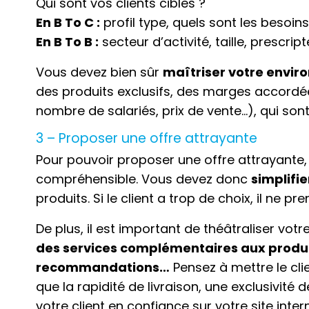
Qui sont vos clients cibles ?
En B To C :
profil type, quels sont les besoin
En B To B :
secteur d’activité, taille, prescri
Vous devez bien sûr
maîtriser votre envi
des produits exclusifs, des marges accord
nombre de salariés, prix de vente…), qui sont
3 – Proposer une offre attrayante
Pour pouvoir proposer une offre attrayante, i
compréhensible. Vous devez donc
simplifi
produits. Si le client a trop de choix, il ne 
De plus, il est important de théâtraliser vot
des services complémentaires aux produi
recommandations…
Pensez à mettre le clie
que la rapidité de livraison, une exclusivité 
votre client en confiance sur votre site intern