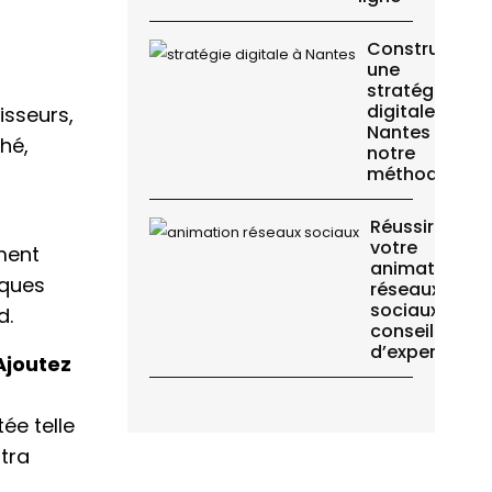
Construire
une
stratégie
digitale à
isseurs,
Nantes :
hé,
notre
méthode
Réussir
votre
ement
animation
lques
réseaux
sociaux :
d.
conseils
d’experts
joutez
ée telle
ttra