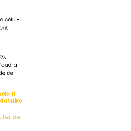
e celui-
ment
ts,
 faudra
de ce
eb. Il
stataire
uter de