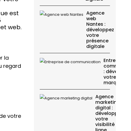
que est
Agence
web
5
Nantes :
jet web.
développez
votre
présence
digitale
r la
Entreprise 
au regard
communica
: développ
votre imag
marque
Agence
marketing
digital :
développez
 de votre
votre
visibilité en
ligne